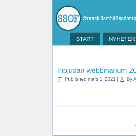
START
NYHETER
Inbjudan webbinarium 2
Published
mars 1, 2021
|
By
A